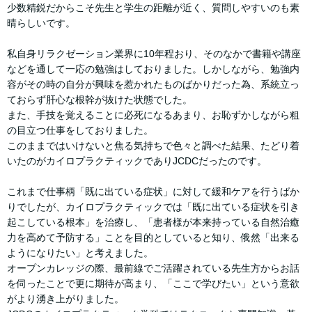
少数精鋭だからこそ先生と学生の距離が近く、質問しやすいのも素
晴らしいです。
私自身リラクゼーション業界に10年程おり、そのなかで書籍や講座
などを通して一応の勉強はしておりました。しかしながら、勉強内
容がその時の自分が興味を惹かれたものばかりだった為、系統立っ
ておらず肝心な根幹が抜けた状態でした。
また、手技を覚えることに必死になるあまり、お恥ずかしながら粗
の目立つ仕事をしておりました。
このままではいけないと焦る気持ちで色々と調べた結果、たどり着
いたのがカイロプラクティックでありJCDCだったのです。
これまで仕事柄「既に出ている症状」に対して緩和ケアを行うばか
りでしたが、カイロプラクティックでは「既に出ている症状を引き
起こしている根本」を治療し、「患者様が本来持っている自然治癒
力を高めて予防する」ことを目的としていると知り、俄然「出来る
ようになりたい」と考えました。
オープンカレッジの際、最前線でご活躍されている先生方からお話
を伺ったことで更に期待が高まり、「ここで学びたい」という意欲
がより湧き上がりました。