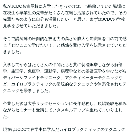
私がJCDC名古屋校に入学したきっかけは、当時働いていた職場に
在校生や卒業生の先輩がたくさん在籍し活躍されていたので、その
先輩たちのように自分も活躍したい！と思い、まずはJCDCの学校
見学をさせていただきました。
そこで講師陣の圧倒的な技術力の高さや膨大な知識量を目の前で感
じ「ぜひここで学びたい！」と感銘を受け入学を決意させていただ
きました。
入学してからはたくさんの仲間たちと共に切磋琢磨しながら解剖
学、生理学、免疫学、運動学、病理学などの基礎医学を学びながら
ディバーシファイドテクニック、アクティベーターテクニックな
ど、カイロプラクティックの伝統的なテクニックや体系化されたテ
クニックを履修しました。
卒業した後は大手リラクゼーションに長年勤務し、現場経験を積み
ながらセミナーも受講していきスキルアップを重ねてまいりまし
た。
現在はJCDCで在学中に学んだカイロプラクティックのテクニック