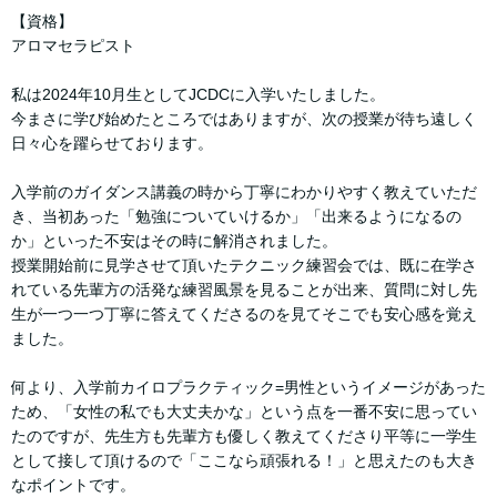
【資格】
アロマセラピスト
私は2024年10月生としてJCDCに入学いたしました。
今まさに学び始めたところではありますが、次の授業が待ち遠しく
日々心を躍らせております。
入学前のガイダンス講義の時から丁寧にわかりやすく教えていただ
き、当初あった「勉強についていけるか」「出来るようになるの
か」といった不安はその時に解消されました。
授業開始前に見学させて頂いたテクニック練習会では、既に在学さ
れている先輩方の活発な練習風景を見ることが出来、質問に対し先
生が一つ一つ丁寧に答えてくださるのを見てそこでも安心感を覚え
ました。
何より、入学前カイロプラクティック=男性というイメージがあった
ため、「女性の私でも大丈夫かな」という点を一番不安に思ってい
たのですが、先生方も先輩方も優しく教えてくださり平等に一学生
として接して頂けるので「ここなら頑張れる！」と思えたのも大き
なポイントです。