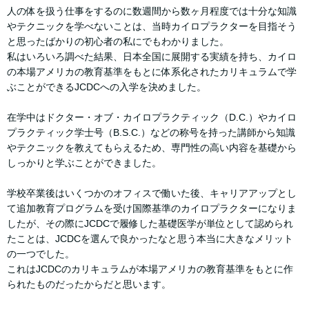
人の体を扱う仕事をするのに数週間から数ヶ月程度では十分な知識
やテクニックを学べないことは、当時カイロプラクターを目指そう
と思ったばかりの初心者の私にでもわかりました。
私はいろいろ調べた結果、日本全国に展開する実績を持ち、カイロ
の本場アメリカの教育基準をもとに体系化されたカリキュラムで学
ぶことができるJCDCへの入学を決めました。
在学中はドクター・オブ・カイロプラクティック（D.C.）やカイロ
プラクティック学士号（B.S.C.）などの称号を持った講師から知識
やテクニックを教えてもらえるため、専門性の高い内容を基礎から
しっかりと学ぶことができました。
学校卒業後はいくつかのオフィスで働いた後、キャリアアップとし
て追加教育プログラムを受け国際基準のカイロプラクターになりま
したが、その際にJCDCで履修した基礎医学が単位として認められ
たことは、JCDCを選んで良かったなと思う本当に大きなメリット
の一つでした。
これはJCDCのカリキュラムが本場アメリカの教育基準をもとに作
られたものだったからだと思います。